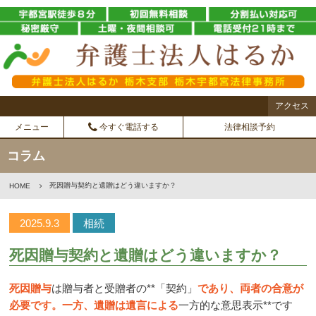
アクセス
メニュー
今すぐ電話する
法律相談予約
コラム
死因贈与契約と遺贈はどう違いますか？
HOME
2025.9.3
相続
死因贈与契約と遺贈はどう違いますか？
死因贈与
は贈与者と受贈者の
**
「契約」
であり、両者の合意が
必要です。一方、遺贈は遺言による
一方的な意思表示
**
です