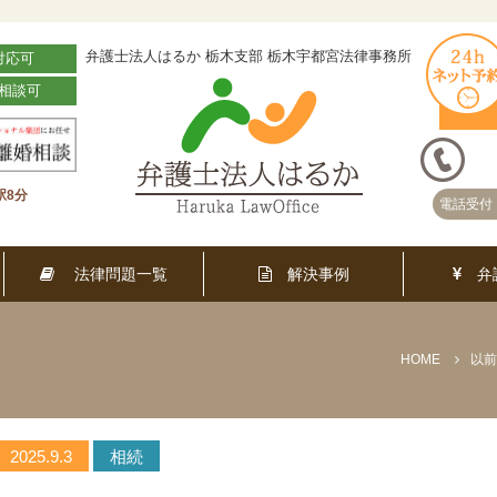
弁護士法人はるか 栃木支部 栃木宇都宮法律事務所
対応可
相談可
駅8分
電話受付 
法律問題一覧
解決事例
弁
HOME
2025.9.3
相続