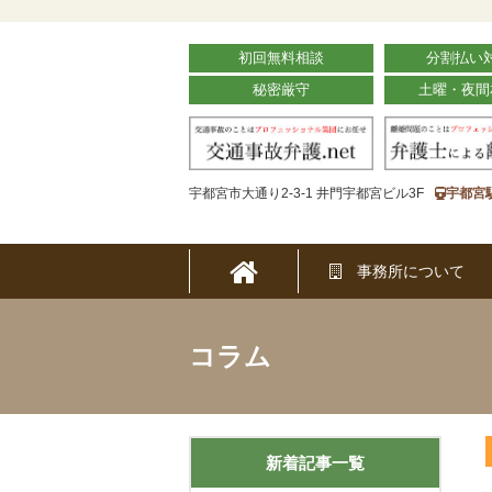
初回無料相談
分割払い
秘密厳守
土曜・夜間
宇都宮市大通り2-3-1 井門宇都宮ビル3F
宇都宮
事務所について
コラム
新着記事一覧