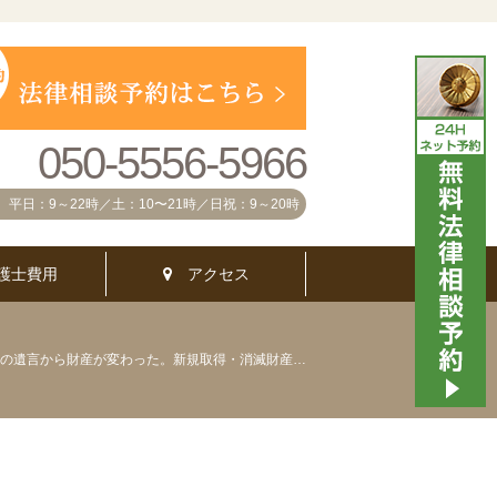
050-5556-5966
平日：9～22時／土：10〜21時／日祝：9～20時
護士費用
アクセス
以前の遺言から財産が変わった。新規取得・消滅財産はどう扱う？