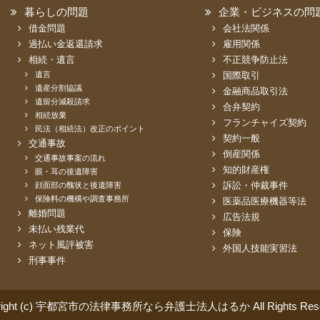
暮らしの問題
企業・ビジネスの問
借金問題
会社法関係
過払い金返還請求
雇用関係
相続・遺言
不正競争防止法
遺言
国際取引
遺産分割協議
金融商品取引法
遺留分減殺請求
合弁契約
相続放棄
フランチャイズ契約
民法（相続法）改正のポイント
契約一般
交通事故
倒産関係
交通事故事案の流れ
知的財産権
眼・耳の後遺障害
訴訟・仲裁事件
顔面部の醜状と後遺障害
保険料の機構や調査事務所
医薬品医療機器等法
離婚問題
広告法規
未払い残業代
保険
ネット風評被害
外国人技能実習法
刑事事件
right (c) 宇都宮市の法律事務所なら弁護士法人はるか All Rights Rese