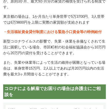
が、原則
3
か月、最大
9
か月分の家賃の補償を受けられる制度で
す。
東京都の場合は、
1
か月当たり単身世帯で
5
万
3700
円、
3
人世帯
では
6
万
9800
円を上限に実際の家賃額が支給されます
・生活福祉資金貸付制度における緊急小口資金等の特例給付
新型コロナウイルスの影響で、失業・休業を余儀なくされて生
活に困窮している場合、市区町村の社会福祉協議会から
10
万円
から
20
万円の貸付を受けることができます。
また、失業や休業等によって生活の維持が困難となっている場
合は、単身世帯
15
万円、
2
人以上であれば月
20
万円以内の生活
費を最大
3
ヶ月間借りることができます。
コロナによる解雇でお困りの場合は弁護士にご相
談を