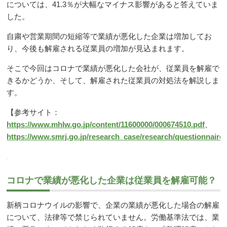
については、
41.3
％が大幅なマイナス影響があると答えていま
した。
自粛や営業期間の短縮等で業績が悪化した企業は増加してお
り、今後も解雇される従業員の増加が見込まれます。
そこで今回はコロナで業績が悪化した会社が、従業員を解雇で
きるかどうか、そして、解雇された従業員の対処法を解説しま
す。
【参考サイト：
https://www.mhlw.go.jp/content/11600000/000674510.pdf
、
https://www.smrj.go.jp/research_case/research/questionnaire
コロナで業績が悪化した企業は従業員を解雇可能？
新柄コロナウイルの影響で、企業の業績が悪化した場合の解雇
について、法律等で禁じられていません。労働基準法では、業