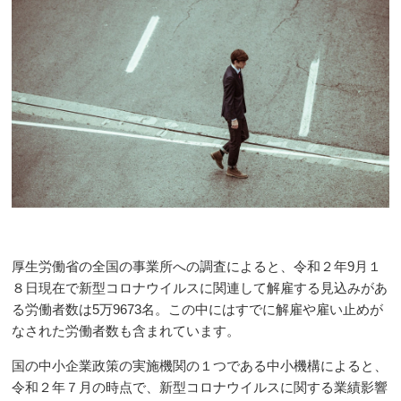
厚生労働省の全国の事業所への調査によると、令和２年
9
月１
８日現在で新型コロナウイルスに関連して解雇する見込みがあ
る労働者数は
5
万
9673
名。この中にはすでに解雇や雇い止めが
なされた労働者数も含まれています。
国の中小企業政策の実施機関の１つである中小機構によると、
令和２年７月の時点で、新型コロナウイルスに関する業績影響