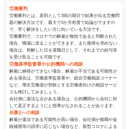
労働審判
労働審判とは、原則として
3
回の期日で結果が出る労働問
題の解決方法です。最大で
3
か月程度で結論がでますの
で、早く解決をしたい方に向いている方法です。
労働審判で、コロナでの解雇が無効であると判断された
場合、職場に戻ることができます。また復帰を求めない
場合は、和解した日を退職日として、それまでの給与等
を受け取ることも可能です。
労働基準監督署や公的機関への相談
解雇に納得ができない場合、解雇が不当である可能性が
ある場合は、労働基準監督署や、総合労働相談コーナー
など、厚生労働省が管轄とする労働者向けの相談サービ
スも検討してみましょう。
会社側に違法な点がある場合は、公的機関から会社に対
して是正するようにと指導がなされることがあります。
弁護士への相談
解雇が違法である可能性が高い場合、会社側が復職や金
銭補償等の請求に応じない場合など、新型コロナによる