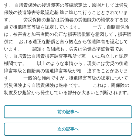
す。 自賠責保険の後遺障害の等級認定は，原則としては労災
保険の後遺障害等級認定基 準に準じて行うこととされていま
す。 労災保険の趣旨は労働者の労働能力の補償をする観
点で後遺障害等級を認定してい ます。 一方，自賠責保険
は，被害者と加害者間の公正な損害賠償額を意図して，損害賠
償に おける適正な賠償と言う観点から後遺障害を認定して
います。 認定する組織も，労災は労働基準監督署であ
り，自賠責は自賠責損害調査事務所で互 いに独立した認定
機関です。 以上のような事情から，現実には労災の後遺
障害等級と自賠責の後遺障害等級が相 違することがありま
す。 一般的な傾向ですが，後遺障害等級の認定について
労災保険より自賠責保険は厳格 です。 これは，両保険の
制度及び趣旨から発生している部分が大きいと判断されます。
前の記事へ
次の記事へ