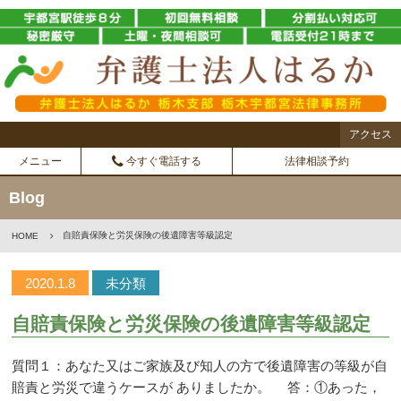
アクセス
メニュー
今すぐ電話する
法律相談予約
Blog
自賠責保険と労災保険の後遺障害等級認定
HOME
2020.1.8
未分類
自賠責保険と労災保険の後遺障害等級認定
質問１：あなた又はご家族及び知人の方で後遺障害の等級が自
賠責と労災で違うケースが ありましたか。 答：①あった，