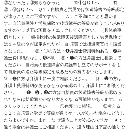
②なかった，③知らなかった 答①はQ１へ 答
②，③はQ２へ Q１：自賠責と労災では後遺障害の等級認定
が違うことにご不満ですか。 Ａ：ご不満にことと思いま
す。自賠責保険と労災保険で後遺障害の等級が違うことがあり
ますので，以下の項目をチエックしてください。 （具体的事
例として） 「頸椎捻挫の後遺障害後遺障害として労災保険で
は１４級の９が認定されたが，自 賠責では後遺障害は非該当
となった。」 答：①の方は：❶弁護士費用特約ある，❷弁
護士費用特約なし，❸不明 答：❶の方は弁護士に相談して
ください，自賠責の後遺障害の異議申し立てのサポートを し
て自賠責の適正等級認定を取るための努力をいたします。
答：❷に方は弁護士に一度ご相談ください。 答：❸の方は
弁護士費用特約があるかどうか確認の上，弁護士にご相談くだ
さい。 ❶，❷，❸の方は自賠責の後遺障害等級が認めら
れたならば賠償額がかなり大きくな る可能性があります。 ☆
クリックしてください！ ①弁護士に相談。 ②考える
Ｑ２：自賠責と労災で等級が違うケースがあった場合にどうし
たらよいですか。また，な ぜ違うことがあるのですか。 Ａ：
違う場合は弁護士にご相談ください。違う理由は下記の通りで