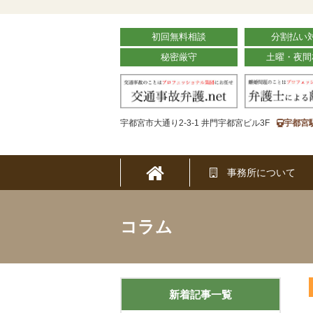
初回無料相談
分割払い
秘密厳守
土曜・夜間
宇都宮市大通り2-3-1 井門宇都宮ビル3F
宇都宮
事務所について
コラム
新着記事一覧