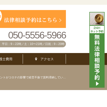
050-5556-5966
平日：9～22時／土：10〜21時／日祝：9～20時
護士費用
アクセス
テナントがコロナの影響で経営不振で賃料滞納している場合でも家主は明け渡しを請求できますか?