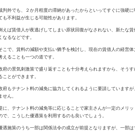
裁判外でも、２か月程度の滞納があったからといってすぐに強硬に
ても不利益が生じる可能性があります。
例えば賃借人が夜逃げしてしまい原状回復がなされない、新たな賃
くなるなどです。
そこで、賃料の減額や支払い猶予を検討し、現在の賃借人の経営体
考えることも一つの道です。
政府の景気刺激策で盛り返すことも十分考えられますから、そうす
ることができます。
政府もテナント料の減免に協力してくれるように要請していますが
ません。
逆に、テナント料の減免等に応じることで家主さんが一定のメリッ
ので、こうした優遇策を利用するのも良いでしょう。
優遇施策のうち一部は関係法令の成立が前提となりますが、一部は