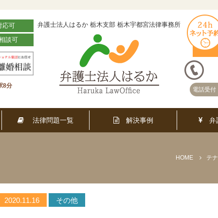
弁護士法人はるか 栃木支部 栃木宇都宮法律事務所
対応可
相談可
駅8分
電話受付 
法律問題一覧
解決事例
弁
HOME
2020.11.16
その他