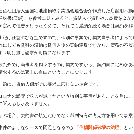
公益社団法人全国宅地建物取引業協会連合会が作成した店舗用不動
契約書(店舗)」を参考に見てみると、賃借人が賃料や共益費を２か
を定めて催告を行ったうえで、それでも滞納が続く場合は契約を解
上記は任意のひな型ですので、個別の事案では契約当事者によって
れにしても賃料の滞納は賃借人側の契約違反ですから、債務の不履
より明け渡し請求が可能になります。
裁判外では当事者を拘束するのは契約ですから、契約書に定めがあ
請求するのは家主の自由ということになります。
問題は、賃借人側がその要求に応じない場合です。
コロナの影響で収入が減ったという特別な事情があることを盾に、
に訴えるしかありません。
その場合、契約書の規定だけでなく裁判特有の考え方を用いて事案
本件のようなケースで問題となるのが
「信頼関係破壊の法理」
とい