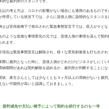
本的な裁判所のスタンスです。
上記の考え方は、コロナの影響がない場合にも適用のあるものです
が停滞している状況下では、さらに賃借人側に温情的なスタンスを
例えば安倍政権下で発出された緊急事態宣言下では、収入が０とな
あのような急激な事情変化の元では、賃借人側の事情を汲んで契約
られます。
今現在は緊急事態宣言は解除され、様々な景気刺激策も打ち出され
実際に裁判となった時に、賃借人側がどれだけビジネスがしにくい
滞納期間があれば契約解除を認めるか、裁判所が判断することにな
現状、家主さんとしては少なくとも３ヶ月以上の滞納がないと裁判
えない可能性が高いと認識しておきましょう。
賃料減免や支払い猶予によって契約を続行するのも一考