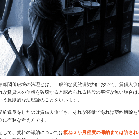
信頼関係破壊の法理とは、一般的な賃貸借契約において、賃借人側
れが賃貸人の信頼を破壊すると認められる特段の事情が無い場合は
いう原則的な法理論のことをいいます。
契約違反をしたのは賃借人側でも、それが軽微であれば契約解除を
側に有利な考え方です。
そして、賃料の滞納については
概ね２か月程度の滞納までは許され