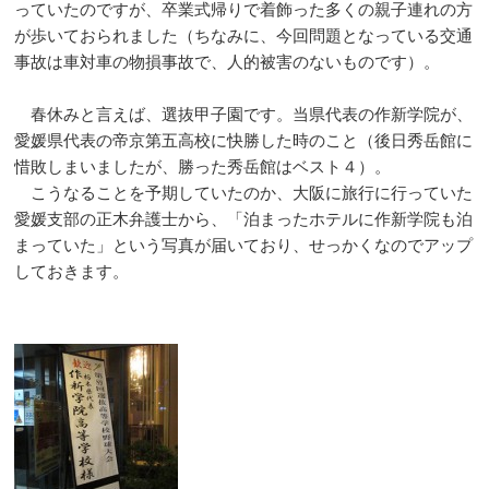
っていたのですが、卒業式帰りで着飾った多くの親子連れの方
が歩いておられました（ちなみに、今回問題となっている交通
事故は車対車の物損事故で、人的被害のないものです）。
春休みと言えば、選抜甲子園です。当県代表の作新学院が、
愛媛県代表の帝京第五高校に快勝した時のこと（後日秀岳館に
惜敗しまいましたが、勝った秀岳館はベスト４）。
こうなることを予期していたのか、大阪に旅行に行っていた
愛媛支部の正木弁護士から、「泊まったホテルに作新学院も泊
まっていた」という写真が届いており、せっかくなのでアップ
しておきます。