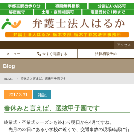
アクセス
メニュー
今すぐ電話する
法律相談予約
Blog
春休みと言えば、選抜甲子園です
HOME
2017.3.31
雑記
春休みと言えば、選抜甲子園です
終業式・卒業式シーズンも終わり明日から4月ですね。
先月の22日にある小学校の近くで、交通事故の現場確認に行